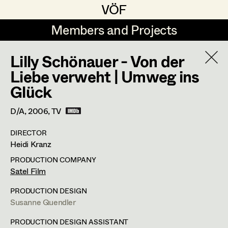
VÖF
VÖF
Members and Projects
Members and Projects
Lilly Schönauer - Von der
DE
EN
HOME
Liebe verweht | Umweg ins
Glück
Sabine Koechert
Suche
Log in
Michaela Kovacs
D/A,
2006
, TV
Art Department
Werner Otto
DIRECTOR
Heidi Kranz
Herta Pischinger-Hareiter
Herwig Schretter
Costume Department
PRODUCTION COMPANY
Anna Reschl
Satel Film
In Memoriam
Retired Members
Rudolf Schneider-Manns-Au
PRODUCTION DESIGN
Susanne Quendler
Honorary Members
PROFILE
Herwig Schretter
In Memoriam
PRODUCTION DESIGN ASSISTANT