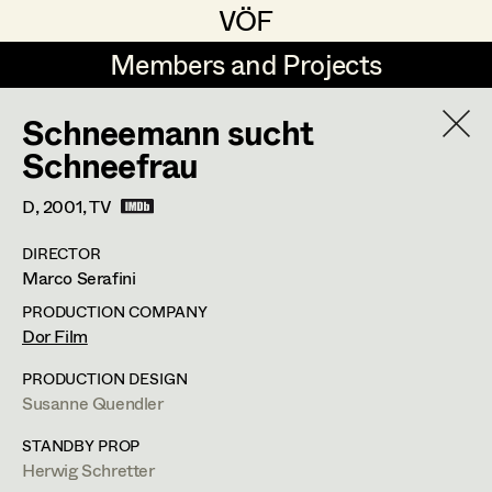
VÖF
VÖF
Members and Projects
Members and Projects
Schneemann sucht
DE
EN
HOME
Schneefrau
Sabine Koechert
Suche
Log in
D,
2001
, TV
Michaela Kovacs
DIRECTOR
Art Department
Marco Serafini
Werner Otto
PRODUCTION COMPANY
Herta Pischinger-Hareiter
Herwig Schretter
Costume Department
Dor Film
Anna Reschl
PRODUCTION DESIGN
In Memoriam
Susanne Quendler
Retired Members
Rudolf Schneider-Manns-Au
Honorary Members
PROFILE
STANDBY PROP
Herwig Schretter
Herwig Schretter
In Memoriam