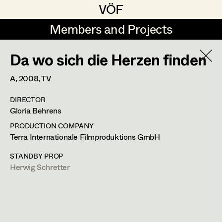
VÖF
VÖF
Members and Projects
Members and Projects
Da wo sich die Herzen finden
DE
EN
HOME
A,
2008
, TV
Sabine Koechert
Suche
Log in
DIRECTOR
Michaela Kovacs
Gloria Behrens
Art Department
Werner Otto
PRODUCTION COMPANY
Terra Internationale Filmproduktions GmbH
Herta Pischinger-Hareiter
Herwig Schretter
Costume Department
STANDBY PROP
Anna Reschl
Herwig Schretter
In Memoriam
Retired Members
Rudolf Schneider-Manns-Au
Honorary Members
PROFILE
Herwig Schretter
In Memoriam