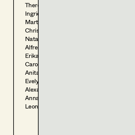
Theresa Kopf
2013
Sarajevo
Ingrid Leibezeder
A. Prochaska, TV
2012
Tatort - Zwischen den Fron
Martina List
H. Sicheritz, TV
Christine Ludwig
2012
Die schöne Spionin
Natascha Maraval
M. Alexandre, TV
Alfred Mayerhofer
2011
Der Meineidbauer
Erika Navas
J. Vilsmaier, TV
2011
Little Lady Fauntleroy
Carola Pizzini
G. Roll, TV
Anita Stoisits
2011
Alles außer Liebe
Evelyn Maria Thell
K. Wichniarz, TV
Alexandra Trummer
2010
Lohn der Arbeit
Anna Zeitlhuber
E. Hörtnagl, TV
2010
Der Mann mit dem Fagott
Leonie Zykan
M. Alexandre, TV
2009
Das Deutsche Grundgesetz
B. Fischerauer, TV
2009
Geliebter Johann - Geliebte