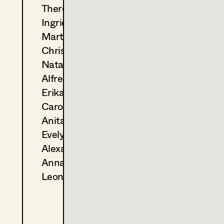
Theresa Kopf
2013
Sarajevo
Ingrid Leibezeder
A. Prochaska, TV
2012
Tatort - Zwischen den Fron
Martina List
H. Sicheritz, TV
Christine Ludwig
2012
Die schöne Spionin
Natascha Maraval
M. Alexandre, TV
Alfred Mayerhofer
2011
Der Meineidbauer
Erika Navas
J. Vilsmaier, TV
2011
Little Lady Fauntleroy
Carola Pizzini
G. Roll, TV
Anita Stoisits
2011
Alles außer Liebe
Evelyn Maria Thell
K. Wichniarz, TV
Alexandra Trummer
2010
Lohn der Arbeit
Anna Zeitlhuber
E. Hörtnagl, TV
2010
Der Mann mit dem Fagott
Leonie Zykan
M. Alexandre, TV
2009
Das Deutsche Grundgesetz
B. Fischerauer, TV
2009
Geliebter Johann - Geliebte