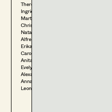
Theresa Kopf
2013
Sarajevo
Ingrid Leibezeder
A. Prochaska, TV
2012
Tatort - Zwischen den Fron
Martina List
H. Sicheritz, TV
Christine Ludwig
2012
Die schöne Spionin
Natascha Maraval
M. Alexandre, TV
Alfred Mayerhofer
2011
Der Meineidbauer
Erika Navas
J. Vilsmaier, TV
2011
Little Lady Fauntleroy
Carola Pizzini
G. Roll, TV
Anita Stoisits
2011
Alles außer Liebe
Evelyn Maria Thell
K. Wichniarz, TV
Alexandra Trummer
2010
Lohn der Arbeit
Anna Zeitlhuber
E. Hörtnagl, TV
2010
Der Mann mit dem Fagott
Leonie Zykan
M. Alexandre, TV
2009
Das Deutsche Grundgesetz
B. Fischerauer, TV
2009
Geliebter Johann - Geliebte