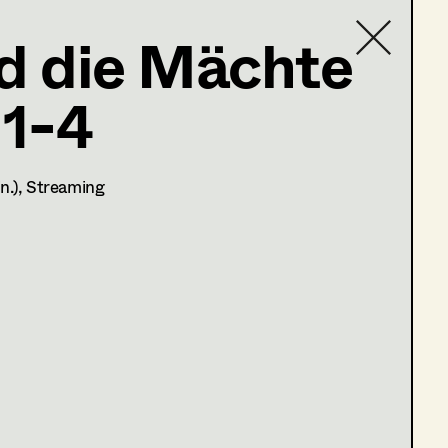
d die Mächte
1-4
Contact list
n.)
, Streaming