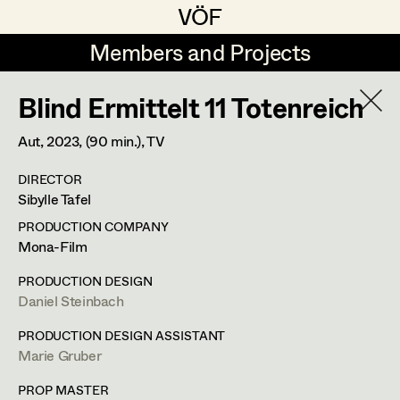
VÖF
VÖF
Members and Projects
Members and Projects
Blind Ermittelt 11 Totenreich
DE
EN
HOME
Aut,
2023
, (90 min.)
, TV
Veronika Albert
Costume Designer
Suche
Log in
DIRECTOR
Marlene Auer-Pleyl
Costume Supervisor
Sibylle Tafel
Art Department
Maria-Theresia Bartl
Assistant Costume Designer
PRODUCTION COMPANY
Mona-Film
Elisabeth Binder-Neururer
Costume Department
PRODUCTION DESIGN
Christoph Birkner
Costume Coordinator
Daniel Steinbach
Retired Members
Zizi Bohrer-Lehner
PRODUCTION DESIGN ASSISTANT
Marie Gruber
Honorary Members
Monika Buttinger
Set Costumer Supervisor
In Memoriam
PROP MASTER