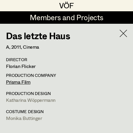
VÖF
VÖF
Members and Projects
Members and Projects
Das letzte Haus
DE
EN
HOME
A,
2011
, Cinema
Angelika Brendinger
Suche
Log in
DIRECTOR
Uli Fessler
Florian Flicker
Art Department
Gesche Glöyer
PRODUCTION COMPANY
Prisma Film
Rudolf Hummel
Peter Ecker
Costume Department
PRODUCTION DESIGN
Elisabeth Klobassa
Katharina Wöppermann
Retired Members
Retired Members
Christian Kranfuss
COSTUME DESIGN
Monika Buttinger
Honorary Members
Heidi Melinc
Cherubinistraße 17,
1220
Wien
In Memoriam
m +43 664 102 81 76,
office@eckerdeko.at