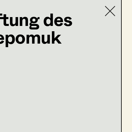
ftung des
epomuk
Contact list
stag
Grat der Wahrheit