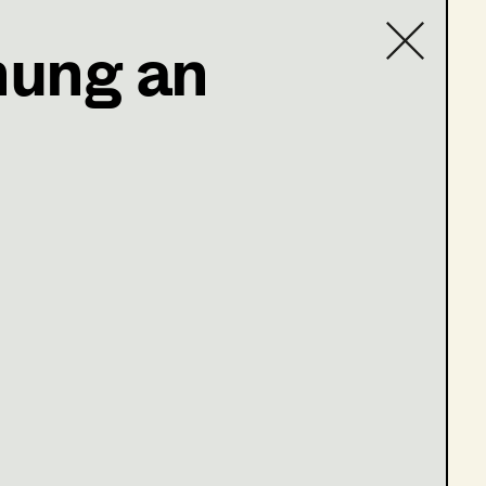
hung an
Contact list
stag
Grat der Wahrheit