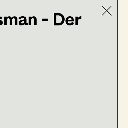
man - Der
Contact list
stag
Grat der Wahrheit