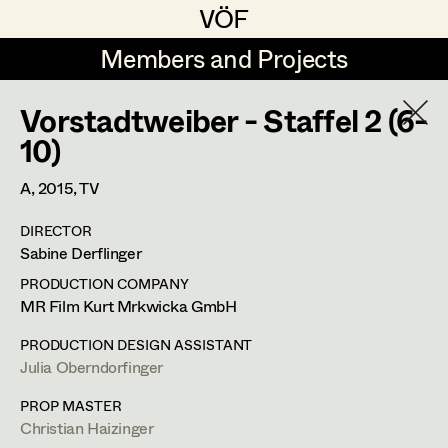
VÖF
VÖF
Members and Projects
Members and Projects
Vorstadtweiber - Staffel 2 (6-
DE
EN
HOME
10)
Angelika Brendinger
Suche
Log in
A,
2015
, TV
Uli Fessler
DIRECTOR
Art Department
Sabine Derflinger
Gesche Glöyer
PRODUCTION COMPANY
Rudolf Hummel
Peter Ecker
Costume Department
MR Film Kurt Mrkwicka GmbH
Elisabeth Klobassa
PRODUCTION DESIGN ASSISTANT
Retired Members
Julia Oberndorfinger
Retired Members
Christian Kranfuss
Honorary Members
PROP MASTER
Heidi Melinc
Cherubinistraße 17,
1220
Wien
Christian Haizinger
In Memoriam
m +43 664 102 81 76,
office@eckerdeko.at