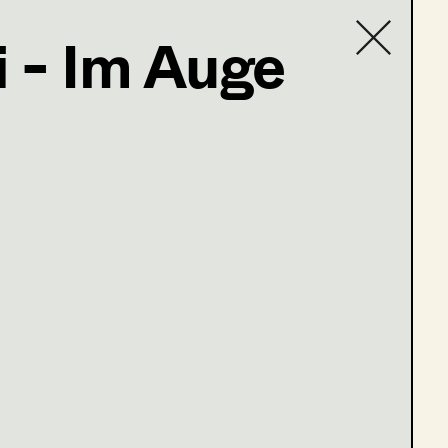
i - Im Auge
Contact list
stag
Grat der Wahrheit