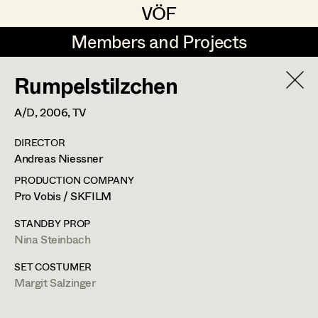
VÖF
VÖF
Members and Projects
Members and Projects
Rumpelstilzchen
DE
EN
HOME
A/D,
2006
, TV
Angelika Brendinger
Suche
Log in
DIRECTOR
Uli Fessler
Andreas Niessner
Art Department
Gesche Glöyer
PRODUCTION COMPANY
Pro Vobis / SKFILM
Rudolf Hummel
Peter Ecker
Costume Department
STANDBY PROP
Elisabeth Klobassa
Nina Steinbach
Retired Members
Retired Members
Christian Kranfuss
SET COSTUMER
Margit Salzinger
Honorary Members
Heidi Melinc
Cherubinistraße 17,
1220
Wien
In Memoriam
m +43 664 102 81 76,
office@eckerdeko.at