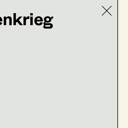
nkrieg
Contact list
stag
Grat der Wahrheit