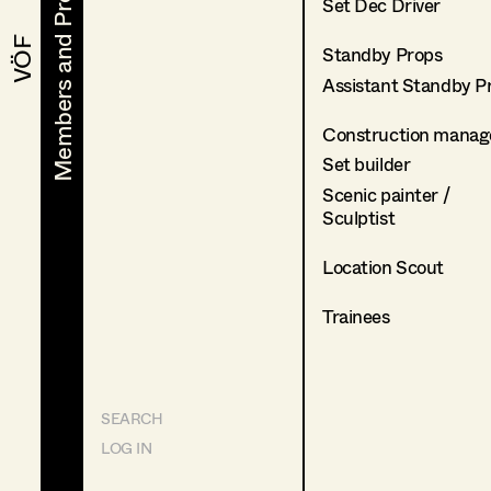
Members and Projects
Members and Projects
Set Dec Driver
VÖF
VÖF
Standby Props
Assistant Standby P
Construction manag
Set builder
Scenic painter /
Sculptist
Location Scout
Trainees
SEARCH
LOG IN